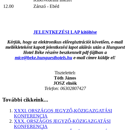
12.00
Zárszó - Ebéd
JELENTKEZÉSI LAP kitöltése
Kérjük, hogy az elektronikus előregisztrációt követően, e-mail
mellékleteként kapott jelentkezési lapot aláírás után a Hunguest
Hotel Béke részére beszkennelt pdf-fájlban a
mice@beke.hunguesthotels.hu
e-mail címre küldje el!
Tisztelettel
:
Tóth
János
JOSZ elnök
Telefon: 06302807427
További cikkeink...
XXXI. ORSZÁGOS JEGYZŐ-KÖZIGAZGATÁSI
KONFERENCIA
XXX. ORSZÁGOS JEGYZŐ-KÖZIGAZGATÁSI
KONFERENCIA