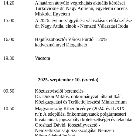
14.20
A határon átnyúló végrehajtás aktuális kérdései
Turkovicsné dr. Nagy Adrienn, egyetemi docens -
Miskolci Egyetem
15.00
A 2026. évi országgyűlési választások előkészítése
dr. Nagy Attila, elnök - Nemzeti Választási Iroda
16.00
Hajdúszoboszlói Városi Fürdő – 20%
kedvezménnyel látogatható
19.30
Vacsora
2025. szeptember 10. (szerda)
09.50
Köztisztviselői béremelés
Dr. Dukai Miklós, önkormányzati államtitkár -
Közigazgatási és Területfejlesztési Minisztérium
10.50
Magyarország Kibertörvénye (2024. évi LXIX
tv.): A települési önkormányzatok polgármesteri
hivatalainak jogszabályi kötelezettségei és feladatai
Orosházi Dávid, főosztályvezető -
Nemzetbiztonsági Szakszolgálat Nemzeti
Kibervédelmi Intézet