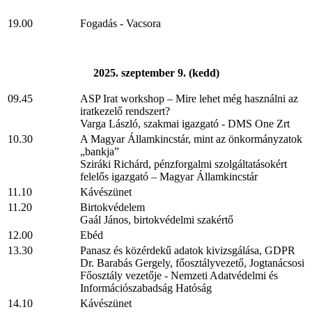
19.00
Fogadás - Vacsora
2025. szeptember 9. (kedd)
09.45
ASP Irat workshop – Mire lehet még használni az
iratkezelő rendszert?
Varga László, szakmai igazgató - DMS One Zrt
10.30
A Magyar Államkincstár, mint az önkormányzatok
„bankja”
Sziráki Richárd, pénzforgalmi szolgáltatásokért
felelős igazgató – Magyar Államkincstár
11.10
Kávészünet
11.20
Birtokvédelem
Gaál János, birtokvédelmi szakértő
12.00
Ebéd
13.30
Panasz és közérdekű adatok kivizsgálása, GDPR
Dr. Barabás Gergely, főosztályvezető, Jogtanácsosi
Főosztály vezetője - Nemzeti Adatvédelmi és
Információszabadság Hatóság
14.10
Kávészünet