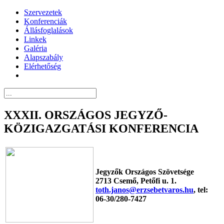
Szervezetek
Konferenciák
Állásfoglalások
Linkek
Galéria
Alapszabály
Elérhetőség
XXXII. ORSZÁGOS JEGYZŐ-
KÖZIGAZGATÁSI KONFERENCIA
Jegyzők Országos Szövetsége
2713 Csemő, Petőfi u. 1.
toth.janos@erzsebetvaros.hu
, tel:
06-30/280-7427