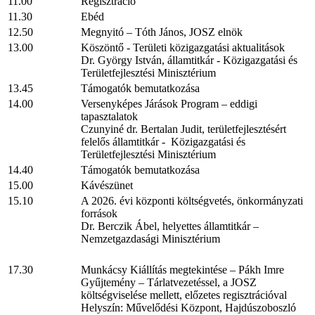
11.00
Regisztráció
11.30
Ebéd
12.50
Megnyitó – Tóth János, JOSZ elnök
13.00
Köszöntő - Területi közigazgatási aktualitások
Dr. György István, államtitkár - Közigazgatási és
Területfejlesztési Minisztérium
13.45
Támogatók bemutatkozása
14.00
Versenyképes Járások Program – eddigi
tapasztalatok
Czunyiné dr. Bertalan Judit, területfejlesztésért
felelős államtitkár - Közigazgatási és
Területfejlesztési Minisztérium
14.40
Támogatók bemutatkozása
15.00
Kávészünet
15.10
A 2026. évi központi költségvetés, önkormányzati
források
Dr. Berczik Ábel, helyettes államtitkár –
Nemzetgazdasági Minisztérium
17.30
Munkácsy Kiállítás megtekintése – Pákh Imre
Gyűjtemény – Tárlatvezetéssel, a JOSZ
költségviselése mellett, előzetes regisztrációval
Helyszín: Művelődési Központ, Hajdúszoboszló