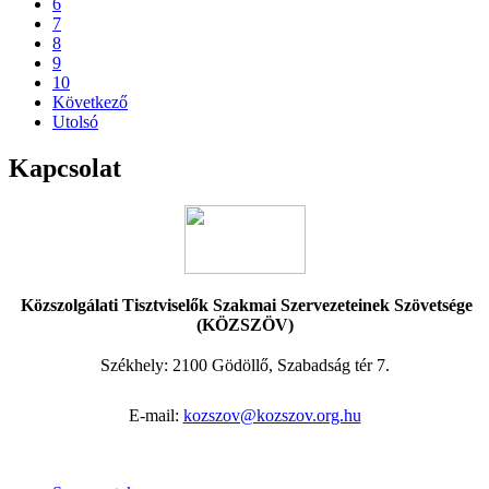
6
7
8
9
10
Következő
Utolsó
Kapcsolat
Közszolgálati Tisztviselők Szakmai Szervezeteinek Szövetsége
(KÖZSZÖV)
Székhely:
2100 Gödöllő, Szabadság tér 7.
E-mail:
kozszov@kozszov.org.hu