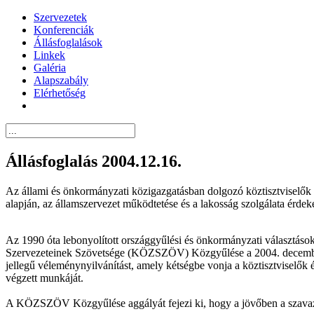
Szervezetek
Konferenciák
Állásfoglalások
Linkek
Galéria
Alapszabály
Elérhetőség
Állásfoglalás 2004.12.16.
Az állami és önkormányzati közigazgatásban dolgozó köztisztviselők f
alapján, az államszervezet működtetése és a lakosság szolgálata érde
Az 1990 óta lebonyolított országgyűlési és önkormányzati választások
Szervezeteinek Szövetsége (KÖZSZÖV) Közgyűlése a 2004. december 5-
jellegű véleménynyilvánítást, amely kétségbe vonja a köztisztviselők 
végzett munkáját.
A KÖZSZÖV Közgyűlése aggályát fejezi ki, hogy a jövőben a szavazats