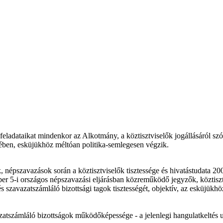
eladataikat mindenkor az Alkotmány, a köztisztviselők jogállásáról sz
kében, esküjükhöz méltóan politika-semlegesen végzik.
, népszavazások során a köztisztviselők tisztessége és hivatástudata 
i országos népszavazási eljárásban közreműködő jegyzők, köztisztvis
és szavazatszámláló bizottsági tagok tisztességét, objektív, az esküjük
zámláló bizottságok működőképessége - a jelenlegi hangulatkeltés után