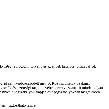
óló 1992. évi XXIII. törvény és az egyéb hatályos jogszabályok
2002-ig nem kérdőjeleződött meg. A Köztisztviselők Szakmai
elők és bizottsági tagok nevében ezért visszautasít minden olyan
höz híven a jogszabályok alapján és a jogszabályoknak megfelelően
 - biztosítható lesz-e.